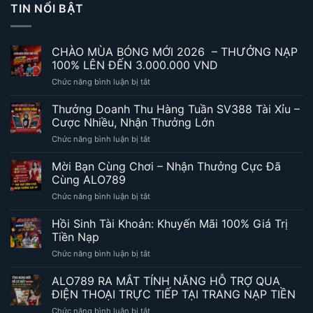
TIN NỔI BẬT
CHÀO MÙA BÓNG MỚI 2026 – THƯỞNG NẠP
100% LÊN ĐẾN 3.000.000 VND
ở
Chức năng bình luận bị tắt
CHÀO
MÙA
Thưởng Doanh Thu Hàng Tuần SV388 Tài Xỉu –
BÓNG
Cược Nhiều, Nhận Thưởng Lớn
MỚI
ở
Chức năng bình luận bị tắt
2026 –
Thưởng
THƯỞNG
Doanh
Mời Bạn Cùng Chơi – Nhận Thưởng Cực Đã
NẠP
Thu
100%
Cùng ALO789
Hàng
LÊN
ở
Chức năng bình luận bị tắt
Tuần
ĐẾN
Mời
SV388
3.000.000
Bạn
Hồi Sinh Tài Khoản: Khuyến Mãi 100% Giá Trị
Tài
VND
Cùng
Xỉu
Tiền Nạp
Chơi
–
ở
Chức năng bình luận bị tắt
–
Cược
Hồi
Nhận
Nhiều,
Sinh
ALO789 RA MẮT TÍNH NĂNG HỖ TRỢ QUA
Thưởng
Nhận
Tài
Cực
ĐIỆN THOẠI TRỰC TIẾP TẠI TRANG NẠP TIỀN
Thưởng
Khoản:
Đã
Lớn
ở
Chức năng bình luận bị tắt
Khuyến