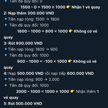
Tiền đã quy đổi: 0
1500 – 0 = 1500 ≥ 1000
Nhận 1 vé quay
2: Nạp thêm 300.000 VND
Tiền nạp ròng: 1500 → 1800
Tiền đã quy đổi: 1000
1800 – 1000 = 800 < 1000
Không có vé
quay
3: Rút 900.000 VND
Tiền nạp ròng: 1800 → 900
Tiền đã quy đổi: 1000
900 – 1000 = -100 < 1000
Không có vé
quay
4:
Nạp
500.000 VND
rồi nạp tiếp
600.000 VND
Tiền nạp ròng: 900 → 2.000
Tiền đã quy đổi: 1000
2000 – 1000 = 1000 ≥ 1000
Nhận thêm
1
vé quay
5: Rút 500.000 VND