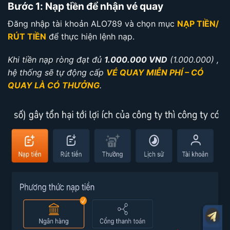
Bước 1: Nạp tiền để nhận vé quay
Đăng nhập tài khoản ALO789 và chọn mục
NẠP TIỀN/
RÚT TIỀN
để thực hiện lệnh nạp.
Khi tiền nạp ròng đạt đủ
1.000.000 VND
(1.000.000) ,
hệ thống sẽ tự động cấp
VÉ QUAY MIỄN PHÍ – CÓ
QUAY LÀ CÓ THƯỞNG
.