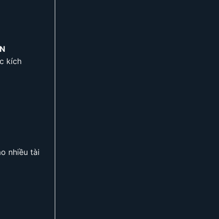
N
c kích
o nhiều tài