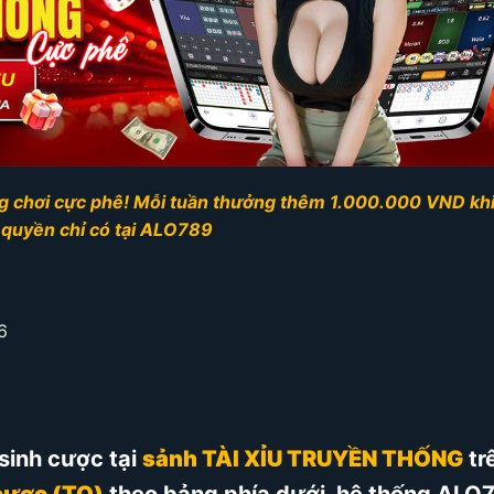
g chơi cực phê! Mỗi tuần thưởng thêm 1.000.000 VND kh
 quyền chỉ có tại ALO789
6
 sinh cược tại
sảnh TÀI XỈU TRUYỀN THỐNG
tr
cược (TO)
theo bảng phía dưới, hệ thống ALO