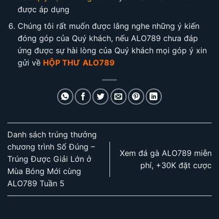
được áp dụng
Chúng tôi rất muốn được lắng nghe những ý kiến
đóng góp của Quý khách, nếu ALO789 chưa đáp
ứng được sự hài lòng của Quý khách mọi góp ý xin
gửi về
HỘP THƯ
ALO789
Danh sách trúng thưởng
chương trình Số Đúng –
Xem đá gà ALO789 miễn
Trúng Được Giải Lớn ở
phí, +30K đặt cược
Mùa Bóng Mới cùng
ALO789 Tuần 5